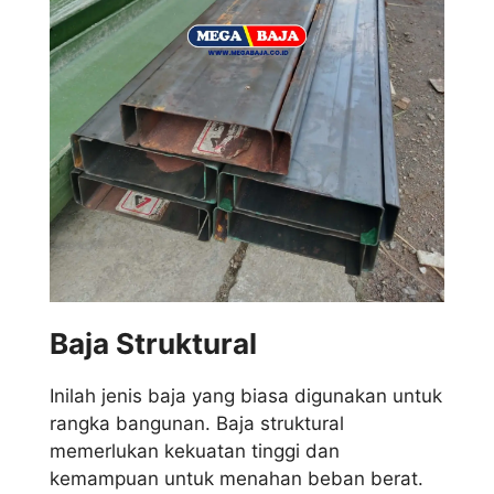
Baja Struktural
Inilah jenis baja yang biasa digunakan untuk
rangka bangunan. Baja struktural
memerlukan kekuatan tinggi dan
kemampuan untuk menahan beban berat.