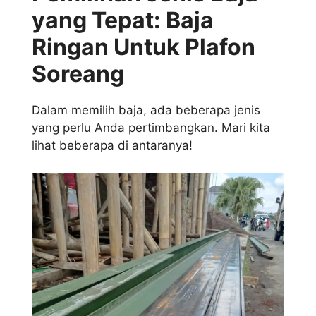
yang Tepat: Baja
Ringan Untuk Plafon
Soreang
Dalam memilih baja, ada beberapa jenis
yang perlu Anda pertimbangkan. Mari kita
lihat beberapa di antaranya!