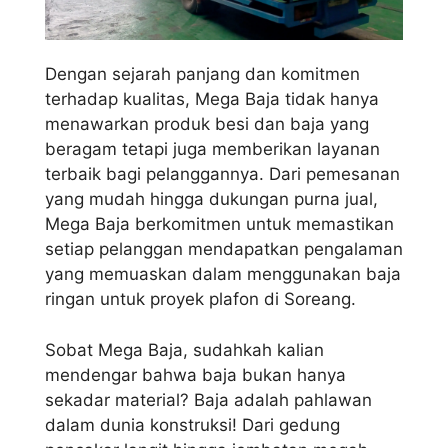
Dengan sejarah panjang dan komitmen
terhadap kualitas, Mega Baja tidak hanya
menawarkan produk besi dan baja yang
beragam tetapi juga memberikan layanan
terbaik bagi pelanggannya. Dari pemesanan
yang mudah hingga dukungan purna jual,
Mega Baja berkomitmen untuk memastikan
setiap pelanggan mendapatkan pengalaman
yang memuaskan dalam menggunakan baja
ringan untuk proyek plafon di Soreang.
Sobat Mega Baja, sudahkah kalian
mendengar bahwa baja bukan hanya
sekadar material? Baja adalah pahlawan
dalam dunia konstruksi! Dari gedung