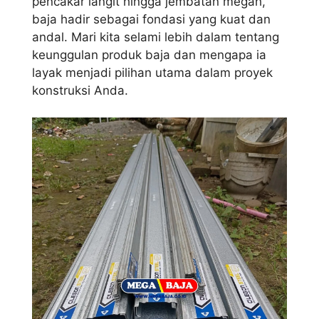
pencakar langit hingga jembatan megah,
baja hadir sebagai fondasi yang kuat dan
andal. Mari kita selami lebih dalam tentang
keunggulan produk baja dan mengapa ia
layak menjadi pilihan utama dalam proyek
konstruksi Anda.