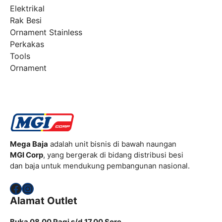
Elektrikal
Rak Besi
Ornament Stainless
Perkakas
Tools
Ornament
Mega Baja
adalah unit bisnis di bawah naungan
MGI Corp
, yang bergerak di bidang distribusi besi
dan baja untuk mendukung pembangunan nasional.
Facebook
Instagram
Alamat Outlet
Buka 08.00 Pagi s/d 17.00 Sore