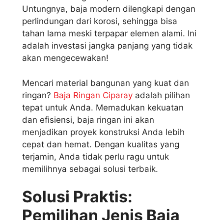
Untungnya, baja modern dilengkapi dengan
perlindungan dari korosi, sehingga bisa
tahan lama meski terpapar elemen alami. Ini
adalah investasi jangka panjang yang tidak
akan mengecewakan!
Mencari material bangunan yang kuat dan
ringan?
Baja Ringan Ciparay
adalah pilihan
tepat untuk Anda. Memadukan kekuatan
dan efisiensi, baja ringan ini akan
menjadikan proyek konstruksi Anda lebih
cepat dan hemat. Dengan kualitas yang
terjamin, Anda tidak perlu ragu untuk
memilihnya sebagai solusi terbaik.
Solusi Praktis:
Pemilihan Jenis Baja