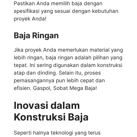
Pastikan Anda memilih baja dengan
spesifikasi yang sesuai dengan kebutuhan
proyek Anda!
Baja Ringan
Jika proyek Anda memerlukan material yang
lebih ringan, baja ringan adalah pilihan yang
tepat. Ini sering digunakan dalam konstruksi
atap dan dinding. Selain itu, proses
pemasangannya pun lebih cepat dan
efisien. Gaspol, Sobat Mega Baja!
Inovasi dalam
Konstruksi Baja
Seperti halnya teknologi yang terus