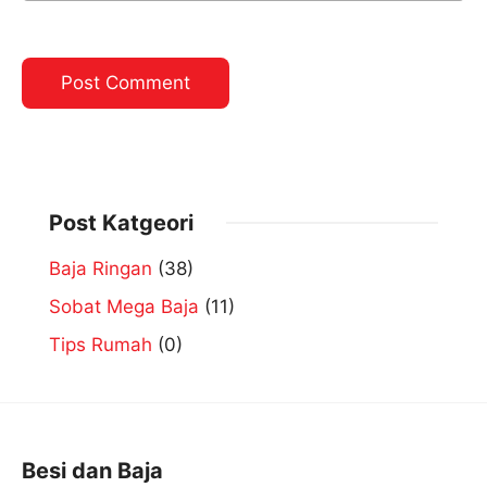
Post Katgeori
Baja Ringan
(38)
Sobat Mega Baja
(11)
Tips Rumah
(0)
Besi dan Baja