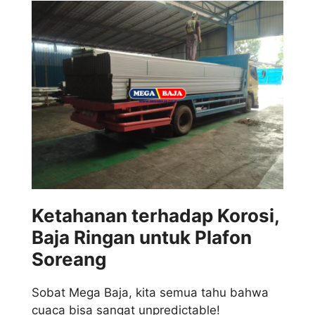
Ketahanan terhadap Korosi,
Baja Ringan untuk Plafon
Soreang
Sobat Mega Baja, kita semua tahu bahwa
cuaca bisa sangat unpredictable!