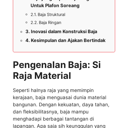
Untuk Plafon Soreang
Baja Struktural
Baja Ringan
Inovasi dalam Konstruksi Baja
Kesimpulan dan Ajakan Bertindak
Pengenalan Baja: Si
Raja Material
Seperti halnya raja yang memimpin
kerajaan, baja menguasai dunia material
bangunan. Dengan kekuatan, daya tahan,
dan fleksibilitasnya, baja mampu
menghadapi berbagai tantangan di
lapangan. Apa saja sih keunggulan yang