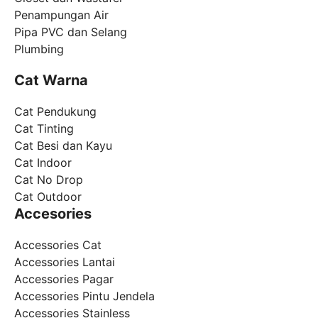
Penampungan Air
Pipa PVC dan Selang
Plumbing
Cat Warna
Cat Pendukung
Cat Tinting
Cat Besi dan Kayu
Cat Indoor
Cat No Drop
Cat Outdoor
Accesories
Accessories Cat
Accessories Lantai
Accessories Pagar
Accessories Pintu Jendela
Accessories Stainless