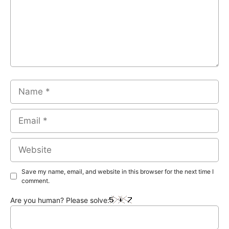
Name
Email
Website
Save my name, email, and website in this browser for the next time I
comment.
Are you human? Please solve: