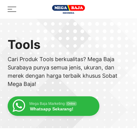
Skip
Menu
to
content
Tools
Cari Produk Tools berkualitas? Mega Baja
Surabaya punya semua jenis, ukuran, dan
merek dengan harga terbaik khusus Sobat
Mega Baja!
Mega Baja Marketing
Online
Whatsapp Sekarang!