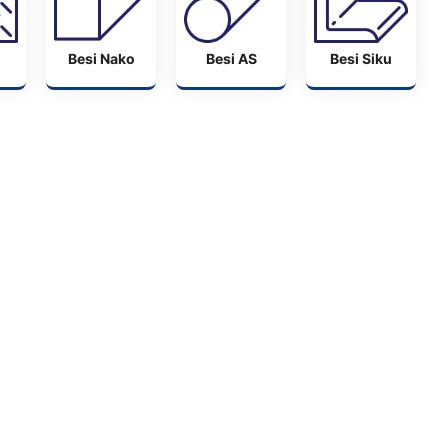
Besi Nako
Besi AS
Besi Siku