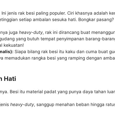
:
Ini jenis rak besi paling populer. Ciri khasnya adalah 
ketinggian setiap ambalan sesuka hati. Bongkar pasang?
nya juga
heavy-duty
, rak ini dirancang buat menanggun
u gudang yang butuh tempat penyimpanan barang-barang
al kekuatan!
malis):
Siapa bilang rak besi itu kaku dan cuma buat g
a memadukan rangka besi yang ramping dengan ambalan
h Hati
nya. Besi itu material padat yang punya daya tahan lu
jenis
heavy-duty
, sanggup menahan beban hingga ratusa