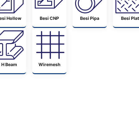
esi Hollow
Besi CNP
Besi Pipa
Besi Plat
H Beam
Wiremesh