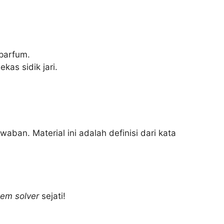
 parfum.
as sidik jari.
aban. Material ini adalah definisi dari kata
lem solver
sejati!