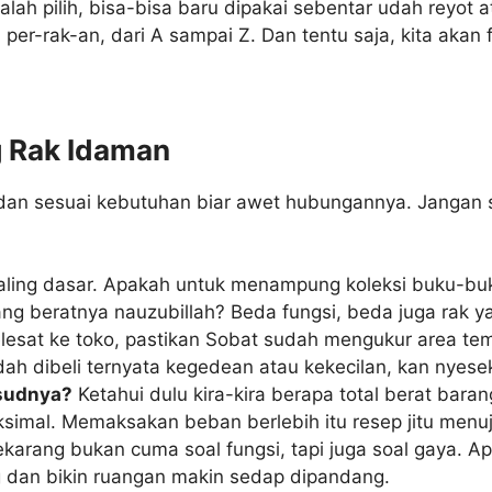
 Salah pilih, bisa-bisa baru dipakai sebentar udah reyo
ia per-rak-an, dari A sampai Z. Dan tentu saja, kita ak
 Rak Idaman
as dan sesuai kebutuhan biar awet hubungannya. Jangan 
aling dasar. Apakah untuk menampung koleksi buku-buk
g beratnya nauzubillah? Beda fungsi, beda juga rak y
sat ke toko, pastikan Sobat sudah mengukur area tempa
ah dibeli ternyata kegedean atau kekecilan, kan nyese
ksudnya?
Ketahui dulu kira-kira berapa total berat baran
simal. Memaksakan beban berlebih itu resep jitu menu
karang bukan cuma soal fungsi, tapi juga soal gaya. Ap
ng dan bikin ruangan makin sedap dipandang.